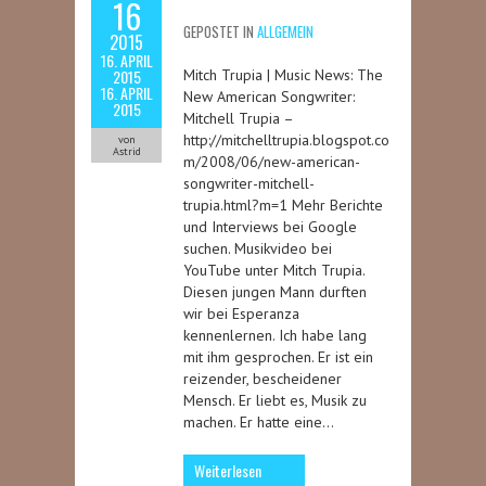
16
GEPOSTET IN
ALLGEMEIN
2015
16. APRIL
2015
Mitch Trupia | Music News: The
16. APRIL
New American Songwriter:
2015
Mitchell Trupia –
http://mitchelltrupia.blogspot.co
von
Astrid
m/2008/06/new-american-
songwriter-mitchell-
trupia.html?m=1 Mehr Berichte
und Interviews bei Google
suchen. Musikvideo bei
YouTube unter Mitch Trupia.
Diesen jungen Mann durften
wir bei Esperanza
kennenlernen. Ich habe lang
mit ihm gesprochen. Er ist ein
reizender, bescheidener
Mensch. Er liebt es, Musik zu
machen. Er hatte eine…
Weiterlesen