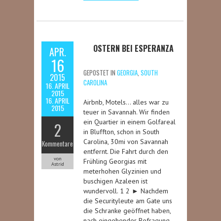
OSTERN BEI ESPERANZA
APR.
16
GEPOSTET IN
GEORGIA
,
SOUTH
2015
CAROLINA
16. APRIL
2015
16. APRIL
Airbnb, Motels… alles war zu
2015
teuer in Savannah. Wir finden
ein Quartier in einem Golfareal
2
in Bluffton, schon in South
Carolina, 30mi von Savannah
Kommentare
entfernt. Die Fahrt durch den
von
Frühling Georgias mit
Astrid
meterhohen Glyzinien und
buschigen Azaleen ist
wundervoll. 1 2 ► Nachdem
die Securityleute am Gate uns
die Schranke geöffnet haben,
nach eingehender Befragung,…