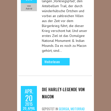
langen „Vorkriegspfad“, den
Antebellum Trail, der durch
von
Astrid
wünderhübsche Örtchen und
vorbei an zahlreichen Villen
aus der Zeit vor dem
Bürgerkrieg führt, die dieser
Krieg verschont hat. Und unser
erstes Ziel ist das Ocmulgee
National Monument & Indian
Mounds. Da es noch zu Macon
gehört, sind…
Weiterlesen
DIE HARLEY-LEGENDE VON
APR.
20
MACON
2015
20. APRIL
GEPOSTET IN
GEORGIA
,
MOTORRAD