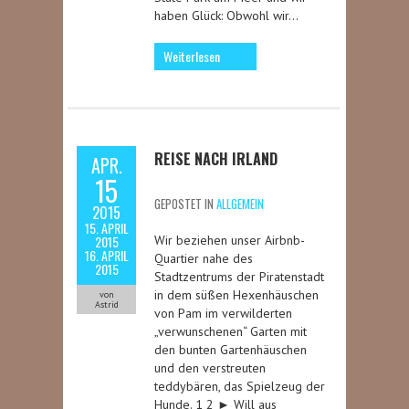
haben Glück: Obwohl wir…
Weiterlesen
REISE NACH IRLAND
APR.
15
GEPOSTET IN
ALLGEMEIN
2015
15. APRIL
2015
Wir beziehen unser Airbnb-
16. APRIL
Quartier nahe des
2015
Stadtzentrums der Piratenstadt
in dem süßen Hexenhäuschen
von
Astrid
von Pam im verwilderten
„verwunschenen“ Garten mit
den bunten Gartenhäuschen
und den verstreuten
teddybären, das Spielzeug der
Hunde. 1 2 ► Will aus