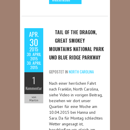
TAIL OF THE DRAGON,
APR.
30
GREAT SMOKEY
MOUNTAINS NATIONAL PARK
2015
30. APRIL
UND BLUE RIDGE PARKWAY
2015
30. APRIL
2015
GEPOSTET IN
NORTH CAROLINA
1
Nach einer herrlichen Fahrt
Kommentar
nach Franklin, North Carolina,
siehe Video in vorigen Beitrag,
von
beziehen wir dort unser
Martin
Quartier für eine Woche am
10.04.2015 bei Hanna und
Sara. Da für Montag schlechtes
Wetter angesagt ist,
beschließen wir, gleich am