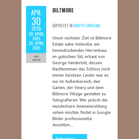
BILTMORE
APR.
30
GEPOSTET IN
NORTH CAROLINA
2015
30. APRIL
2015
Unser nächstes Ziel ist Biltmore
30. APRIL
Estate nahe Asheville, ein
2015
beeindruckendes Herrenhaus
im gotischen Stil, erbaut von
von
Astrid
George Vanderbilt, dessen
Nachkommen das Schloss noch
immer besitzen. Leider war es
nur im Außenbereich, den
Gärten, der Vinery und dem
Biltmore Village gestattet zu
fotografieren. Wer jedoch die
wunderbare Inneneinrichtung
sehen möchte, findet in Google
Bilder professionelle
Ansichten….
Weiterlesen