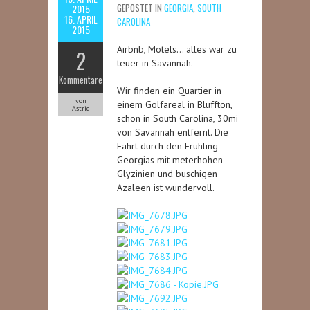
GEPOSTET IN
GEORGIA
,
SOUTH
2015
16. APRIL
CAROLINA
2015
Airbnb, Motels… alles war zu
2
teuer in Savannah.
Kommentare
Wir finden ein Quartier in
von
einem Golfareal in Bluffton,
Astrid
schon in South Carolina, 30mi
von Savannah entfernt. Die
Fahrt durch den Frühling
Georgias mit meterhohen
Glyzinien und buschigen
Azaleen ist wundervoll.