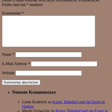
Deine E-Mail-Adresse wird nicht veröffentlicht.
Erforderliche
Felder sind mit
*
markiert
Kommentar
*
Name
*
E-Mail-Adresse
*
Website
Neueste Kommentare
Linda Roderick
zu
Kunst, Bahnhof und ein Essen in
Harlem
Martin Schwecke
zu
Kunst, Bahnhof und ein Essen in