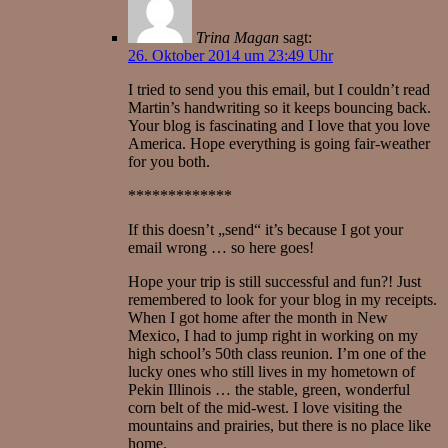
Trina Magan
sagt:
26. Oktober 2014 um 23:49 Uhr
I tried to send you this email, but I couldn’t read
Martin’s handwriting so it keeps bouncing back.
Your blog is fascinating and I love that you love
America. Hope everything is going fair-weather
for you both.
*************
If this doesn’t „send“ it’s because I got your
email wrong … so here goes!
Hope your trip is still successful and fun?! Just
remembered to look for your blog in my receipts.
When I got home after the month in New
Mexico, I had to jump right in working on my
high school’s 50th class reunion. I’m one of the
lucky ones who still lives in my hometown of
Pekin Illinois … the stable, green, wonderful
corn belt of the mid-west. I love visiting the
mountains and prairies, but there is no place like
home.