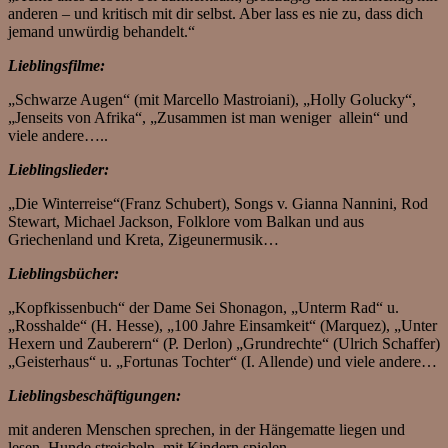
anderen – und kritisch mit dir selbst. Aber lass es nie zu, dass dich
jemand unwürdig behandelt.“
Lieblingsfilme:
„Schwarze Augen“ (mit Marcello Mastroiani), „Holly Golucky“,
„Jenseits von Afrika“, „Zusammen ist man weniger allein“ und
viele andere…..
Lieblingslieder:
„Die Winterreise“(Franz Schubert), Songs v. Gianna Nannini, Rod
Stewart, Michael Jackson, Folklore vom Balkan und aus
Griechenland und Kreta, Zigeunermusik…
Lieblingsbücher:
„Kopfkissenbuch“ der Dame Sei Shonagon, „Unterm Rad“ u.
„Rosshalde“ (H. Hesse), „100 Jahre Einsamkeit“ (Marquez), „Unter
Hexern und Zauberern“ (P. Derlon) „Grundrechte“ (Ulrich Schaffer)
„Geisterhaus“ u. „Fortunas Tochter“ (I. Allende) und viele andere…
Lieblingsbeschäftigungen:
mit anderen Menschen sprechen, in der Hängematte liegen und
lesen, Hunde streicheln, mit Kindern spielen