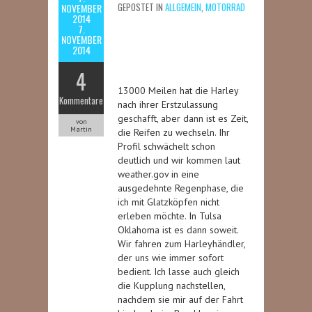
GEPOSTET IN
ALLGEMEIN
,
MOTORRAD
NOVEMBER
2014
7.
NOVEMBER
2014
4
13000 Meilen hat die Harley
Kommentare
nach ihrer Erstzulassung
geschafft, aber dann ist es Zeit,
von
Martin
die Reifen zu wechseln. Ihr
Profil schwächelt schon
deutlich und wir kommen laut
weather.gov in eine
ausgedehnte Regenphase, die
ich mit Glatzköpfen nicht
erleben möchte. In Tulsa
Oklahoma ist es dann soweit.
Wir fahren zum Harleyhändler,
der uns wie immer sofort
bedient. Ich lasse auch gleich
die Kupplung nachstellen,
nachdem sie mir auf der Fahrt