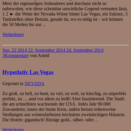
Meer der eigenartigen Joshuatrees und durchaus nicht so
unbewohnt, wie diese scheinbar unwirtliche Gegend vermuten lässt,
1 2 ► die Weite der Nevada-Wüste hinter Las Vegas, ein Salzsee, 3
Tankstellen ohne Benzin, gerade da, wo es nötig ist – wir können
die 50 Meilen bis zur…
Weiterlesen
Sep.
22
2014
22. September 2014
24. September 2014
3
Kommentare
von
Astrid
Hyperlativ Las Vegas
Gepostet in
NEVADA
Zu groß, zu hell, zu bunt, zu viel, zu weit, zu kitschig, zu unperfekt
perfekt, zu ….und vor allem zu heiß! Aber faszinierend. Die Stadt:
die am schnellsten wachsende der USA. Jedes Jahr 90.000
Zuwanderer; innen der bunte Kern, außen herum reihenweise
Siedlungen aus wüstenfarbenen höchstens zweistöckigen Häusern.
Die Hotels: gigantisch! Riesige gold-, silber- oder…
Weiterlesen