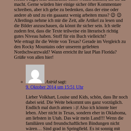
macht. Gerne würden hier einige sicher öfter Kommentare
schreiben, aber ich gebe zu bedenken, dass der eine oder
andere ab und zu ein gaaaanz wenig arbeiten muss? 😉 😉
Allerdings nehme ich mir die Zeit, alle Artikel zu lesen und
die Bilder anzuschauen, da könnt ihr sicher sein. Ich stelle
zudem fest, dass die Texte teilweise ein literarisch richtig
gutes Niveau haben. Stoff für ein Buch vielleicht?
Wie ertragt ihr die Weite von Texas? Gerade im Vergleich zu
den Rocky Mountains oder unserem geliebten
Nordschwarzwald? Wann erreicht ihr laut Plan Florida?
Grüße von allen hier!
Astrid
sagt:
9. Oktober 2014 um 15:51 Uhr
Lieber Volkhart, Louise und Kids, schön, dass Ihr noch
dabei seid. Die Weite bekommt uns ganz vorzüglich.
Endlich mal durch atmen :-)! Also ich könnte hier
leben. Aber nicht in Texas, sondern eher in Oklahoma,
am liebsten in Utah. Das wär mein Land!!! Wenn die
familiären und freundschaftlichen Bindungen nicht
wären… Sind grad in Springfield. Es ist sonnig mit