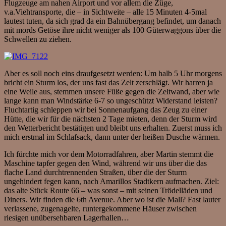
Flugzeuge am nahen Airport und vor allem die Züge,
v.a.Viehtransporte, die – in Sichtweite – alle 15 Minuten 4-5mal
lautest tuten, da sich grad da ein Bahnübergang befindet, um danach
mit mords Getöse ihre nicht weniger als 100 Güterwaggons über die
Schwellen zu ziehen.
Aber es soll noch eins draufgesetzt werden: Um halb 5 Uhr morgens
bricht ein Sturm los, der uns fast das Zelt zerschlägt. Wir harren ja
eine Weile aus, stemmen unsere Füße gegen die Zeltwand, aber wie
lange kann man Windstärke 6-7 so ungeschützt Widerstand leisten?
Fluchtartig schleppen wir bei Sonnenaufgang das Zeug zu einer
Hütte, die wir für die nächsten 2 Tage mieten, denn der Sturm wird
den Wetterbericht bestätigen und bleibt uns erhalten. Zuerst muss ich
mich erstmal im Schlafsack, dann unter der heißen Dusche wärmen.
Ich fürchte mich vor dem Motorradfahren, aber Martin stemmt die
Maschine tapfer gegen den Wind, während wir uns über die das
flache Land durchtrennenden Straßen, über die der Sturm
ungehindert fegen kann, nach Amarillos Stadtkern aufmachen. Ziel:
das alte Stück Route 66 – was sonst – mit seinen Trödelläden und
Diners. Wir finden die 6th Avenue. Aber wo ist die Mall? Fast lauter
verlassene, zugenagelte, runtergekommene Häuser zwischen
riesigen unübersehbaren Lagerhallen…