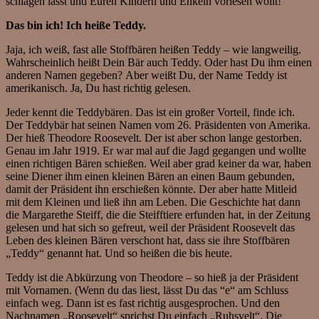
schlagen lasst und Euren Kindern und Enkeln vorlesen wollt!
Das bin ich! Ich heiße Teddy.
Jaja, ich weiß, fast alle Stoffbären heißen Teddy – wie langweilig.
Wahrscheinlich heißt Dein Bär auch Teddy. Oder hast Du ihm einen
anderen Namen gegeben? Aber weißt Du, der Name Teddy ist
amerikanisch. Ja, Du hast richtig gelesen.
Jeder kennt die Teddybären. Das ist ein großer Vorteil, finde ich.
Der Teddybär hat seinen Namen vom 26. Präsidenten von Amerika.
Der hieß Theodore Roosevelt. Der ist aber schon lange gestorben.
Genau im Jahr 1919. Er war mal auf die Jagd gegangen und wollte
einen richtigen Bären schießen. Weil aber grad keiner da war, haben
seine Diener ihm einen kleinen Bären an einen Baum gebunden,
damit der Präsident ihn erschießen könnte. Der aber hatte Mitleid
mit dem Kleinen und ließ ihn am Leben. Die Geschichte hat dann
die Margarethe Steiff, die die Steifftiere erfunden hat, in der Zeitung
gelesen und hat sich so gefreut, weil der Präsident Roosevelt das
Leben des kleinen Bären verschont hat, dass sie ihre Stoffbären
„Teddy“ genannt hat. Und so heißen die bis heute.
Teddy ist die Abkürzung von Theodore – so hieß ja der Präsident
mit Vornamen. (Wenn du das liest, lässt Du das “e“ am Schluss
einfach weg. Dann ist es fast richtig ausgesprochen. Und den
Nachnamen „Roosevelt“ sprichst Du einfach „Ruhsvelt“. Die