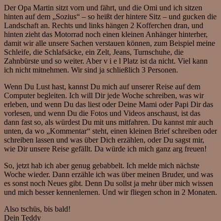
Der Opa Martin sitzt vorn und fährt, und die Omi und ich sitzen
hinten auf dem „Sozius“ – so heißt der hintere Sitz – und gucken die
Landschaft an. Rechts und links hängen 2 Kofferchen dran, und
hinten zieht das Motorrad noch einen kleinen Anhänger hinterher,
damit wir alle unsere Sachen verstauen können, zum Beispiel meine
Schleife, die Schlafsäcke, ein Zelt, Jeans, Turnschuhe, die
Zahnbürste und so weiter. Aber v i e l Platz ist da nicht. Viel kann
ich nicht mitnehmen. Wir sind ja schließlich 3 Personen.
Wenn Du Lust hast, kannst Du mich auf unserer Reise auf dem
Computer begleiten. Ich will Dir jede Woche schreiben, was wir
erleben, und wenn Du das liest oder Deine Mami oder Papi Dir das
vorlesen, und wenn Du die Fotos und Videos anschaust, ist das
dann fast so, als würdest Du mit uns mitfahren. Du kannst mir auch
unten, da wo „Kommentar“ steht, einen kleinen Brief schreiben oder
schreiben lassen und was über Dich erzählen, oder Du sagst mir,
wie Dir unsere Reise gefällt. Da würde ich mich ganz arg freuen!
So, jetzt hab ich aber genug gebabbelt. Ich melde mich nächste
Woche wieder. Dann erzähle ich was über meinen Bruder, und was
es sonst noch Neues gibt. Denn Du sollst ja mehr über mich wissen
und mich besser kennenlernen. Und wir fliegen schon in 2 Monaten.
Also tschüs, bis bald!
Dein Teddy